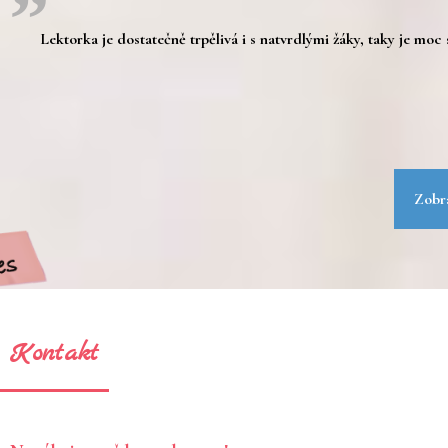
Lektorka je dostatečně trpělivá i s natvrdlými žáky, taky je moc 
„
Zobra
Kurzy francouzštiny slečny Švarcové navštěvuji již druhým rok
osobnimi zkušenostmi jsem dostala kontakt na milou slečnu, kt
metodu výuky - konverzace, gramatika, slovní zásoba,..; dále och
zkoušku či jazykový certifikát. Osobně jsem velmi spokojena a v
Kontakt
„