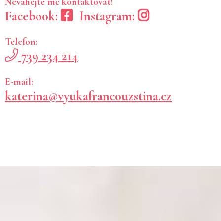
Neváhejte mě kontaktovat!
Facebook:
Instagram:
Hodiny francouzštiny s Kačkou pro mě byly přínosné hned v něk
Telefon:
francouzského jazyka, tak jejím komunikačním a pedagogickým sch
739 234 214
pozitivním přístupem. Lektorka přistupuje ke klientům individuál
naučí francouzsky plynně a dokonale, ale naučí Vás to s úsměve
se budete vídat i poté, co budete francouzsky umět, jako když 
E-mail:
katerina@vyukafrancouzstina.cz
„
S Káťou, jako s lektorkou cizích jazyků jsem velice spokojena. 
rámci konverzace, gramatiky, tak přípravě na zkoušky. Za mě do