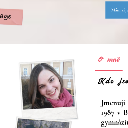
Mám záje
O mně
Kdo js
Jmenuji 
1987 v B
gymnáziu