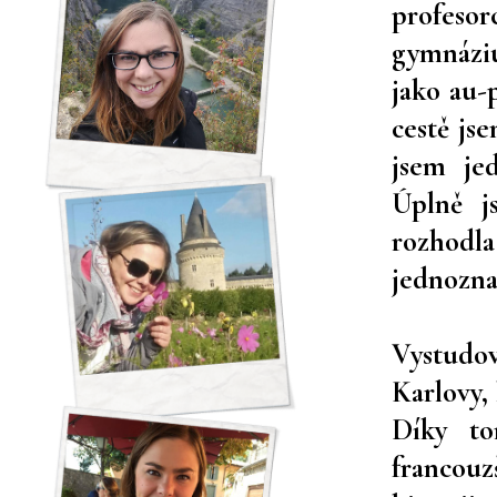
profesor
gymnázi
jako au-p
cestě jse
jsem je
Úplně j
rozhodla 
jednozna
Vystudo
Karlovy,
Díky to
francouz