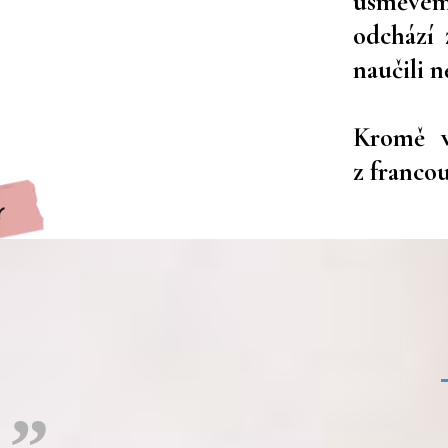
úsměvem.
odchází 
naučili 
Kromě v
z francou
„