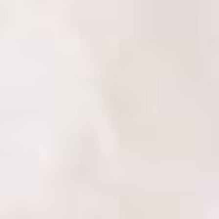
Konverzace nula, gramatika byl jeden velký zmatek a bez chyby j
oživit (tedy to co se oživit dalo) a posunout se kupředu, abych
www.naucim.cz.
Bála jsem se, že budu muset dlouho hledat lektorku, která mi bud
správná. Hodiny má velmi dobře koncipované - půl hodiny jsme 
zahrnovala novými a novými materiály, které si z velké části sam
abych získala různorodou slovní zásobu. Za posledních 10 minut
a na procvičení mi dala domácí úkol.
Kačka je velmi trpělivá osoba. Všechno vysvětlí třeba tisíckrát 
přišla s ne příliš dobrou náladou, Kačka mě dokázala svým poziti
staly kamarádky a teď se scházíme i mimo lekce.
Takže můj závěr? Kačku rozhodně DOPORUČUJI!!!!!!!
stud