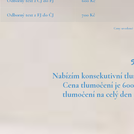
Odborný text z ČJ do FJ
600 Kč
Odborný text z FJ do ČJ
700 Kč
Ceny uvedené v
Nabízím konsekutivní tlu
Cena tlumočení je 600
tlumočení na celý den 