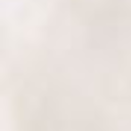
„
Francouzštinu s Kačkou mám už rok a půl a myslím , že jsem se
zábavné a moc se na ně těším. Kačka je velice milá, skvěle se s 
něco naučit a aby je to bavilo.
„
Kacenka je pozitivni a vzdy skvele naladena ucitelka, ktera umi 
tematickych bloku, ktere pri vyuce pouziva, mi pomohla se pripr