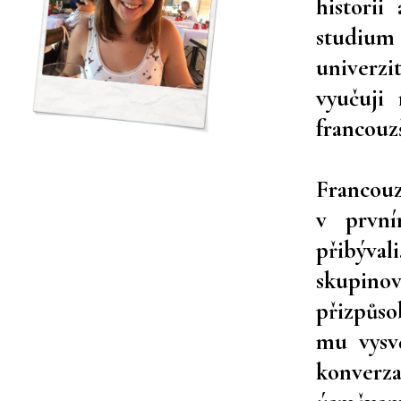
historii
studium
univerzi
vyučuji
francouz
Francou
v první
přibýval
skupino
přizpůso
mu vysv
konverz