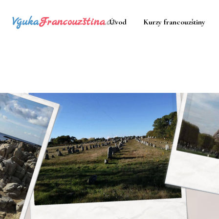
Výuka
Francouzština
.cz
Úvod
Kurzy francouzštiny