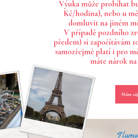
Výuka může probíhat buď
Kč/hodina), nebo u mě
domluvit na jiném mí
V případě pozdního zr
předem) si započítávám 1
samozřejmě platí i pro m
máte nárok na 
Mám záj
Tlumo