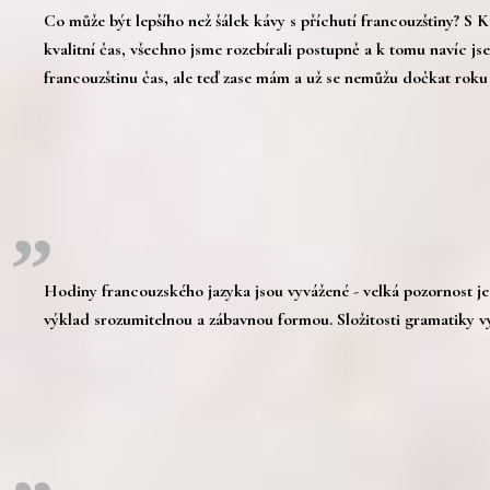
Co může být lepšího než šálek kávy s příchutí francouzštiny? S 
kvalitní čas, všechno jsme rozebírali postupně a k tomu navíc j
francouzštinu čas, ale teď zase mám a už se nemůžu dočkat rok
„
Hodiny francouzského jazyka jsou vyvážené - velká pozornost je
výklad srozumitelnou a zábavnou formou. Složitosti gramatiky v
„