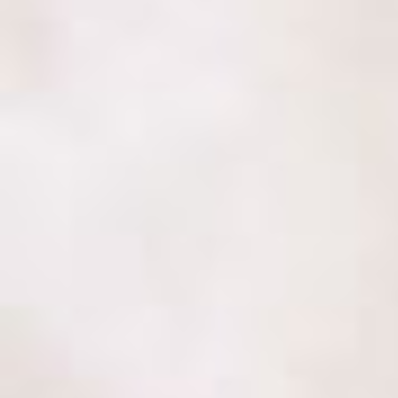
rozmluvit. Takže jsem Kateřinu požádala, na co se chci zaměřit, 
hodina tak utekla jako nic. Byla jsem moc spokojená a mohu jen
„
Kačka mě učí francouzštinu při mém zaměstnání. Nastoupila jsem 
a ty dál rozvíjet. Musím říct, že lepší lektorku si stěží umím p
Přitom nabízí trpělivý a shovívavý přístup, díky kterému lze lépe 
francouzštinu opravdu miluje a naučí to i Vás : )
„