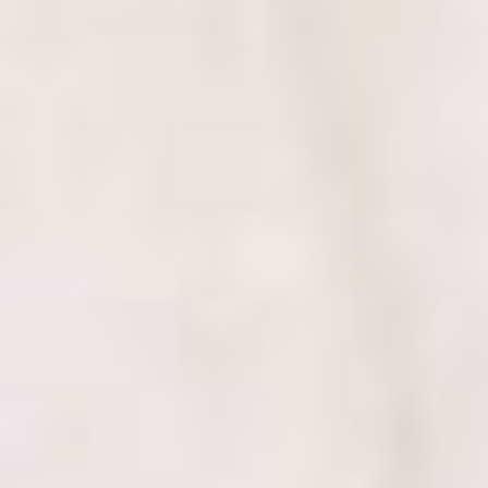
„
S francouzštinou jsem začínala před 10 lety a pak ji asi 2-3 rok
dokáže rozmluvit. Po nějakém čase používáte slova, slovesa a obra
„
Ku Katke som zacala chodit ako uplny zaciatocnik (myslim ze so
kamaratskou formou, kde sme sa vzdy dohodli comu by som sa c
gramatika lebo bez nej sa vo francuzstine neda zaobijst. Aktual
Mozem vrelo odporucit.
absolventka ČVÚT momentálně žij