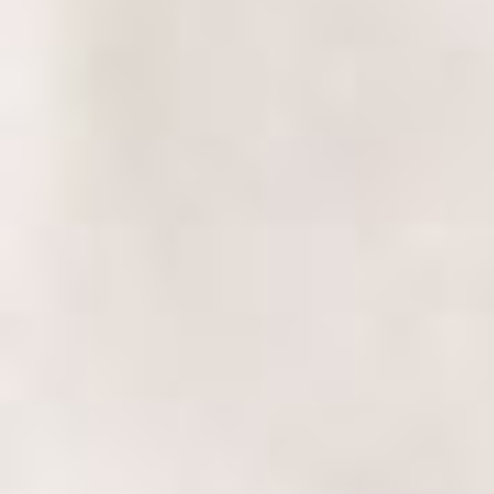
„
Každá hodina s Kačkou je super. Velmi mi vyhovuje, že celou ho
opravdu ztracený nebo je potřeba vysvětlit gramatiku. Když si n
kdy jsem byla ráda za to, že jsem se představila a řekla jak s
abych si udělala certifikát, za což jsem jí nesmírně vděčná.
„
Francouzštinu jsem se učila 4 roky na gymnáziu, ale jak už to ta