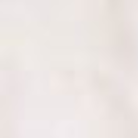
„
Hodiny s Katkou vycházely přesně z toho, co jsem se potřeboval
učebnice. Připravovala mi hodiny na míru včerně konverzačních
dostávala srozumitelnou zpětnou vazbu. Nikdy nebyl problém hod
pracuju i studuju zároveň, často hodilo. Zároveň Katka čas od
oboustranné spokojenosti nebo hodinu nahradit.
A skvělý bonus je, že Katka miluje francouzskou kulturu a kuc
studentka FF
„
Kateřina mi byla skvělou učitelkou! Potřebovala jsem po příjezd