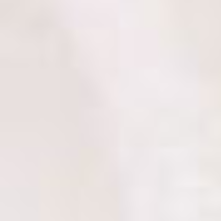
Na Kačku jsem narazila náhodou na výpisu inzerátů, když jsem 
protože jsem našla velmi šikovnou lektorku tohoto jazyka. Byla js
jsem potřebovala, uměla vysvětlit. Oceňuji také její flexibilitu a
pečlivá. Lekce mi ušila přímo na míru a dokázala ve mně znovu
spokojenost a tímto děkuji za všechny naše společné lekce.