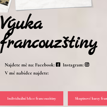
Výuka
francouzštiny
Najdete mě na:
Facebook:
Instagram:
V mé nabídce najdete:
Individuální lekce francouzštiny
Skupinové kurzy fran